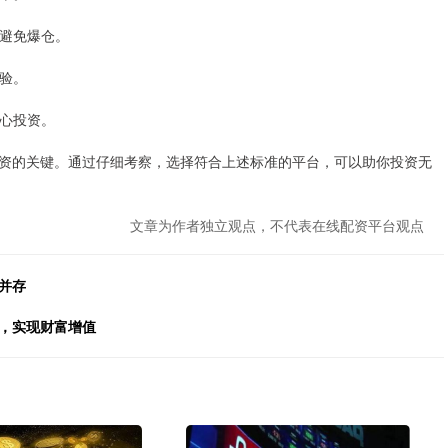
，避免爆仓。
体验。
安心投资。
资的关键。通过仔细考察，选择符合上述标准的平台，可以助你投资无
文章为作者独立观点，不代表在线配资平台观点
并存
机，实现财富增值