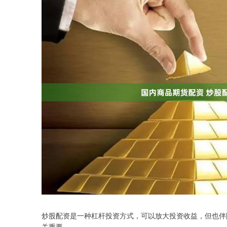
炒股配资是一种杠杆投资方式，可以放大投资收益，但也伴
关重要。