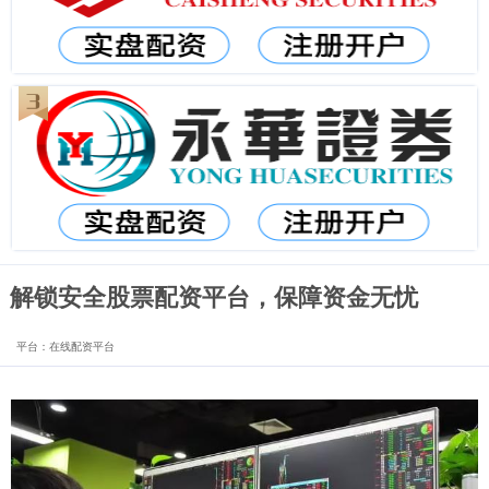
解锁安全股票配资平台，保障资金无忧
平台：在线配资平台