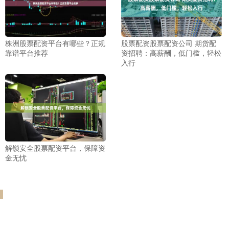
株洲股票配资平台有哪些？正规
股票配资股票配资公司 期货配
靠谱平台推荐
资招聘：高薪酬，低门槛，轻松
入行
解锁安全股票配资平台，保障资
金无忧