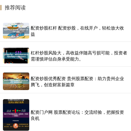
推荐阅读
配资炒股杠杆 配资炒股，在线开户，轻松放大收
益
杠杆炒股风险大，高收益伴随高亏损可能，投资者
需谨慎评估自身承受能力。
配资炒股优秀配资 贵州股票配资：助力贵州企业
腾飞，创造财富新篇章
配资门户网 股票配资论坛：交流经验，把握投资
良机