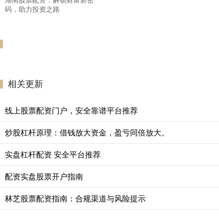
码，助力投资之路
相关更新
线上股票配资门户，安全靠谱平台推荐
炒股杠杆原理：借钱放大资金，盈亏同倍放大。
实盘杠杆配资 安全平台推荐
配资实盘股票开户指南
林芝股票配资指南：合规渠道与风险提示