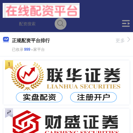
正规配资平台排行
更多
已收录
999
+家平台