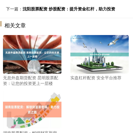
下一篇：
沈阳股票配资 炒股配资：提升资金杠杆，助力投资
相关文章
无息外盘期货配资 昆明股票配
实盘杠杆配资 安全平台推荐
资：让您的投资更上一层楼
湖南股票配资：解锁财富新密