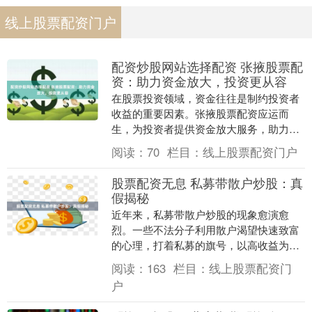
线上股票配资门户
配资炒股网站选择配资 张掖股票配
资：助力资金放大，投资更从容
在股票投资领域，资金往往是制约投资者
收益的重要因素。张掖股票配资应运而
生，为投资者提供资金放大服务，助力其
投资更从容。 * **资金倍增：**配资交易可
阅读：
70
栏目：
线上股票配资门户
以帮助投....
股票配资无息 私募带散户炒股：真
假揭秘
近年来，私募带散户炒股的现象愈演愈
烈。一些不法分子利用散户渴望快速致富
的心理，打着私募的旗号，以高收益为诱
饵，吸引散户参与炒股。然而，这些所谓
阅读：
163
栏目：
线上股票配资门
的私募往往是披着羊....
户