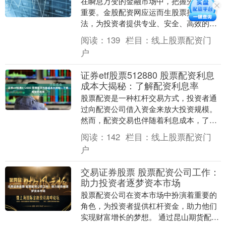
在瞬息万变的金融市场中，把握先机至关
重要。金股配资网应运而生股票操盘方
法，为投资者提供专业、安全、高效的配
资服务，助你投资赢在起跑线股票操盘方
阅读：
139
栏目：
线上股票配资门
法。 * 证监会发....
户
证券etf股票512880 股票配资利息
成本大揭秘：了解配资利息率
股票配资是一种杠杆交易方式，投资者通
过向配资公司借入资金来放大投资规模。
然而，配资交易也伴随着利息成本，了解
配资利息率至关重要。 避免频繁交易，专
阅读：
142
栏目：
线上股票配资门
注于长期持有优....
户
交易证券股票 股票配资公司工作：
助力投资者逐梦资本市场
股票配资公司在资本市场中扮演着重要的
角色，为投资者提供杠杆资金，助力他们
实现财富增长的梦想。 通过昆山期货配