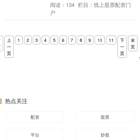
资，投资者可以放大资金规模，提升投资
阅读：
134
栏目：
线上股票配资门
收益率。平台采用....
户
首
上
1
2
3
4
5
6
7
8
9
10
11
下
末
页
一
一
页
页
页
热点关注
配资
股票
平台
炒股