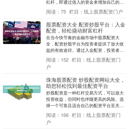
杠杆，即通过借入的资金来增加自己的投
资规模，从而提高投资收益。 杠杆可以放
阅读：
75
栏目：
线上股票配资门户
大投资收益。例....
股票配资大全 配资炒股平台：入金
配资，轻松撬动财富杠杆
在当今快节奏的金融市场中股票配资大
全，配资炒股平台为投资者提供了放大收
益的有效途径。通过入金配资，投资者可
以轻松撬动财富杠杆，以小博大，实现财
阅读：
152
栏目：
线上股票配资门
富增值。 1. "....
户
珠海股票配资 炒股配资网站大全，
助您轻松找到最佳配资平台
炒股配资是一种杠杆交易方式，可以放大
投资收益，但同时也伴随更高的风险。选
择一个可靠且适合自己的配资平台至关重
要。 1. 资金增加：通过杠杆交易，投资者
阅读：
166
栏目：
线上股票配资门
可以借用资....
户