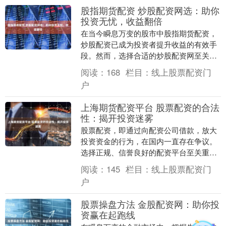
股指期货配资 炒股配资网选：助你
投资无忧，收益翻倍
在当今瞬息万变的股市中股指期货配资，
炒股配资已成为投资者提升收益的有效手
段。然而，选择合适的炒股配资网至关重
要，它将直接影响你的投资体验和收益
阅读：
168
栏目：
线上股票配资门
率。 在开始炒股之....
户
上海期货配资平台 股票配资的合法
性：揭开投资迷雾
股票配资，即通过向配资公司借款，放大
投资资金的行为，在国内一直存在争议。
选择正规、信誉良好的配资平台至关重
要。平台的资金安全、杠杆倍数、利息费
阅读：
145
栏目：
线上股票配资门
用等因素都应仔细....
户
股票操盘方法 金股配资网：助你投
资赢在起跑线