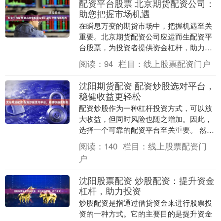
配资平台股票 北京期货配资公司：
助您把握市场机遇
在瞬息万变的期货市场中，把握机遇至关
重要。北京期货配资公司应运而生配资平
台股票，为投资者提供资金杠杆，助力他
们放大收益。 使用股票配资网的主要好处
阅读：
94
栏目：
线上股票配资门户
之一是它可以放....
沈阳期货配资 配资炒股选对平台，
稳健收益更轻松
配资炒股作为一种杠杆投资方式，可以放
大收益，但同时风险也随之增加。因此，
选择一个可靠的配资平台至关重要。 然
而，配资也存在风险。由于杠杆放大，投
阅读：
140
栏目：
线上股票配资门
资者的亏损也会被....
户
沈阳股票配资 炒股配资：提升资金
杠杆，助力投资
炒股配资是指通过借贷资金来进行股票投
资的一种方式。它的主要目的是提升资金