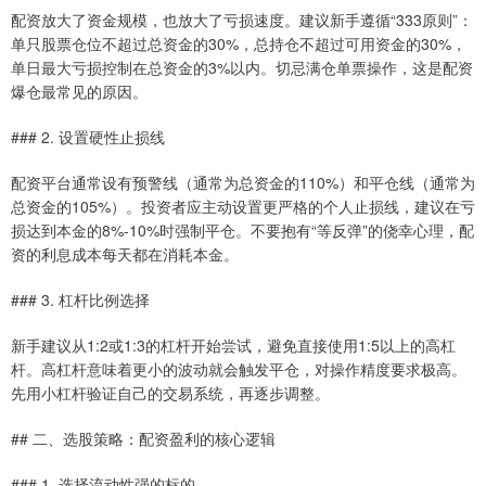
配资放大了资金规模，也放大了亏损速度。建议新手遵循“333原则”：
单只股票仓位不超过总资金的30%，总持仓不超过可用资金的30%，
单日最大亏损控制在总资金的3%以内。切忌满仓单票操作，这是配资
爆仓最常见的原因。
### 2. 设置硬性止损线
配资平台通常设有预警线（通常为总资金的110%）和平仓线（通常为
总资金的105%）。投资者应主动设置更严格的个人止损线，建议在亏
损达到本金的8%-10%时强制平仓。不要抱有“等反弹”的侥幸心理，配
资的利息成本每天都在消耗本金。
### 3. 杠杆比例选择
新手建议从1:2或1:3的杠杆开始尝试，避免直接使用1:5以上的高杠
杆。高杠杆意味着更小的波动就会触发平仓，对操作精度要求极高。
先用小杠杆验证自己的交易系统，再逐步调整。
## 二、选股策略：配资盈利的核心逻辑
### 1. 选择流动性强的标的