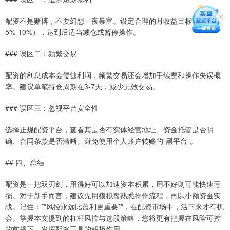
配资不是赌博，不要幻想一夜暴富。设定合理的月收益目标（如
5%-10%），达到后适当减仓或暂停操作。
### 误区二：频繁交易
配资的利息成本会侵蚀利润，频繁交易还会增加手续费和操作失误概
率。建议单笔持仓周期在3-7天，减少无效交易。
### 误区三：忽视平台安全性
选择正规配资平台，查看其是否有实体经营地址、资金托管是否明
确、合同条款是否清晰。避免使用个人账户转账的“黑平台”。
## 四、总结
配资是一把双刃剑，用得好可以加速资本积累，用不好则可能快速亏
损。对于新手而言，建议先用模拟盘熟悉操作流程，再以小额资金实
战。记住：**风控永远比盈利更重要**，在配资市场中，活下来才有机
会。掌握本文提到的杠杆风控与选股策略，您将更有把握在风险可控
的前提下，发挥配资工具的积极作用。