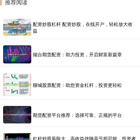
推荐阅读
配资炒股杠杆 配资炒股，在线开户，轻松放大收
益
烟台期货配资：助力投资，开启财富新篇章
聊城股票配资：助您资金杠杆，投资更轻松
期货配资平台推荐：选择可靠、正规的平台
杠杆炒股风险大，高收益伴随高亏损可能，投资者