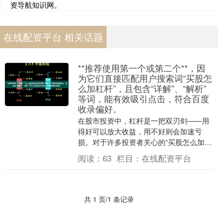
资导航知识网。
在线配资平台 相关话题
**推荐使用第一个或第二个**，因
为它们直接匹配用户搜索词“买股怎
么加杠杆”，且包含“详解”、“解析”
等词，能有效吸引点击，符合百度
收录偏好。
在股市投资中，杠杆是一把双刃剑——用
得好可以放大收益，用不好则会加速亏
损。对于许多投资者关心的“买股怎么加杠
杆”问题，本文将详细解析两种最主流的方
阅读：
63
栏目：
在线配资平台
式，并深入分析....
共 1 页/1 条记录