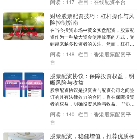
阅读：
117
栏目：
在线配资平台
司的核心特征，并....
财经股票配资技巧：杠杆操作与风
险控制指南
在当今投资市场中黄金实盘配资，股票配
资作为一种放大资金使用效率的方式，受
到越来越多投资者的关注。然而，杠杆操
作如同一把双刃剑，既能带来超额收益，
阅读：
148
栏目：
香港股票配资平
也可能放大亏损风....
台
股票配资协议：保障投资权益，明
晰风险与收益
股票配资协议是投资者与配资公司之间签
订的具有法律效力的合同，旨在保障投资
者的权益，明确投资风险与收益。 **协议
内容** 股票配资协议通常包含以下内容：
阅读：
140
栏目：
香港股票配资平
* 配....
台
股票配资，稳健增值，推荐优质标