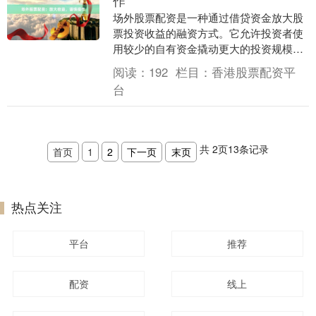
作
场外股票配资是一种通过借贷资金放大股
票投资收益的融资方式。它允许投资者使
用较少的自有资金撬动更大的投资规模，
从而获得更高的潜在回报。 **放大收益**
阅读：
192
栏目：
香港股票配资平
场外股票....
台
共
2
页
13
条记录
首页
1
2
下一页
末页
热点关注
平台
推荐
配资
线上