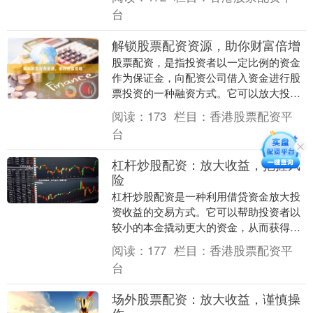
本质是借....
台
解锁股票配资资源，助你财富倍增
股票配资，是指投资者以一定比例的资金
作为保证金，向配资公司借入资金进行股
票投资的一种融资方式。它可以放大投资
者的资金规模，从而提高潜在收益。 对于
阅读：
173
栏目：
香港股票配资平
想要快速积累财....
台
杠杆炒股配资：放大收益，把握风
险
杠杆炒股配资是一种利用借贷资金放大投
资收益的交易方式。它可以帮助投资者以
较小的本金撬动更大的资金，从而获得更
高的收益。 **放大收益** 杠杆炒股配资的
阅读：
177
栏目：
香港股票配资平
最大优势....
台
场外股票配资：放大收益，谨慎操