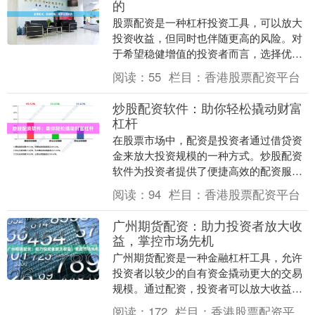
的
股票配资是一种杠杆投资工具，可以放大
投资收益，但同时也伴随更高的风险。对
于希望稳健增值的投资者而言，选择优质
标的至关重要。 **推荐优质标的：** * **
阅读：
55
栏目：
香港股票配资平台
龙头....
炒股配资软件：助你轻松撬动财富
杠杆
在股票市场中，配资是投资者通过借贷资
金来放大投资规模的一种方式。炒股配资
软件为投资者提供了便捷高效的配资服
务，助其轻松撬动财富杠杆。 配资软件通
阅读：
94
栏目：
香港股票配资平台
常提供多种杠杆倍....
广州期货配资：助力投资者放大收
益，掌控市场先机
广州期货配资是一种金融杠杆工具，允许
投资者以较少的自有资金撬动更大的交易
规模。通过配资，投资者可以放大收益，
同时也能放大风险。 **放大收益** 配资的
阅读：
172
栏目：
香港股票配资平